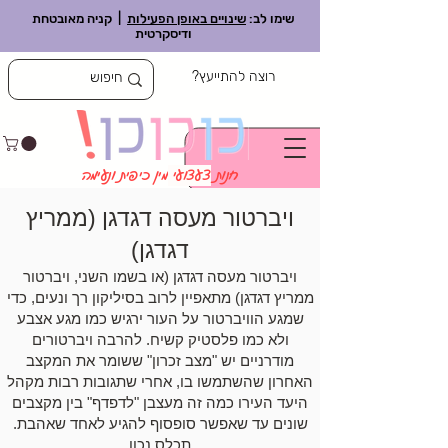
שימו לב:
שינויים באופן הפעילות
| קניה מאובטחת
ודיסקרטית
רוצה להתייעץ?
חנות
צעצועי
מין כיפית ונעימה
ויברטור מעסה דגדגן (ממריץ
דגדגן)
ויברטור מעסה דגדגן (או בשמו השני, ויברטור
ממריץ דגדגן) מתאפיין לרוב בסיליקון רך ונעים, כדי
שמגע הוויברטור על העור ירגיש כמו מגע אצבע
ולא כמו פלסטיק קשיח. להרבה ויברטורים
מודרניים יש "מצב זכרון" ששומר את המקצב
האחרון שהשתמשו בו, אחרי שתגובות רבות מקהל
היעד העירו כמה זה מעצבן "לדפדף" בין מקצבים
שונים עד שאפשר סופסוף להגיע לאחד שאהבת.
תכלס נכון