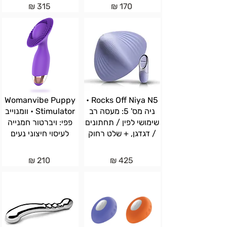
315 ₪
170 ₪
Womanvibe Puppy
Rocks Off Niya N5 •
ניה מס' 5: מעסה רב
Stimulator • וומנוייב
שימושי לפין / תחתונים
פפי: ויברטור חמנייה
/ דגדגן, + שלט רחוק
לעיסוי חיצוני נעים
210 ₪
425 ₪