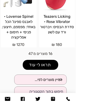
Lovense Spinel •
Teazers Licking
Rose Vibrator •
לאבנס ספינל הכל
סדרת הבסיס: ויברטור
באחד: מפמפם, חיצוני,
ורד עם לשון
פנימי + חימום +
אפליקציה
1270 ₪
180 ₪
16 מוצרים מ 47
תראו לי עוד
השלמה לפי קבוצה
+