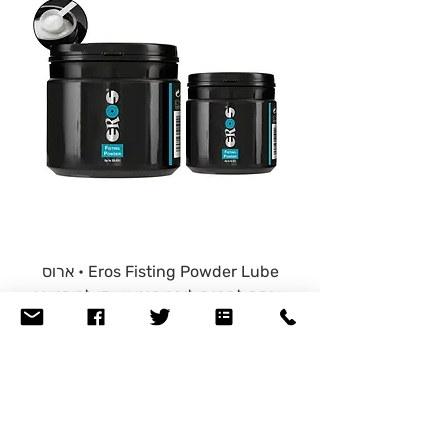
חשבונך). לאחר שיגיע, נזכה אותך בסכום
ששילמת עבורו, כפי שמופיע בחשבונית, בניכוי
דמי ביטול בסך 5% מהמחיר (עד לסכום של
100 ש"ח).
Eros Fisting Powder Lube • ארוס
אבקה להכנת לובריקנט ייעודי לפיסטינג
יא
(2 גדלים)
מחיר מבצע
החל מ-