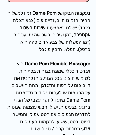
בעקבות הביקוש:
Dame Pom זמין למשלוח
מהיר. הזמינו היום, ודיים פום (צבע
תכלת
בלבד) יישלח באמצעות
שירות משלוח
אקספרס
, זמן שילוח: כשלושה ימי עסקים
(זמן המשלוח של צבע
אדום כהה
הוא
כרגיל). המלאי הזמין מוגבל.
Dame Pom Flexible Massager
הוא
ויברטור כללי שמונח בנוחות בכף היד,
לשימוש חיצוני בכל הגוף. ניתן להניח את
דיים פום על הפות והדגדגן, תחת האשכים,
על הפטמות או לעסות נקודות מזדמנות.
Dame Pom מיועד לחקר עצמי של הגוף
ברוגע ובנעימות. יש לו חמש עוצמות שנוטות
לתדרים הנמוכים עם רטט עמוק, וחמישה
דפוסי רטט, שיגיעו לרקמות העמוקות.
צבע:
כחלחל-קרח / סגול-שזיף