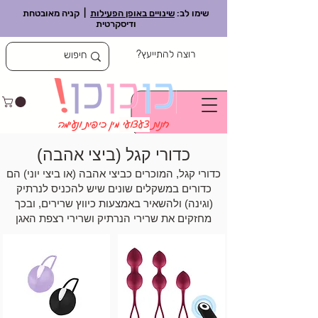
שימו לב:
שינויים באופן הפעילות
| קניה מאובטחת
ודיסקרטית
רוצה להתייעץ?
חנות
צעצועי
מין כיפית ונעימה
כדורי קגל (ביצי אהבה)
כדורי קגל, המוכרים כביצי אהבה (או ביצי יוני) הם
כדורים במשקלים שונים שיש להכניס לנרתיק
(וגינה) ולהשאיר באמצעות כיווץ שרירים, ובכך
מחזקים את שרירי הנרתיק ושרירי רצפת האגן