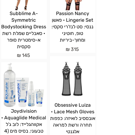
Subblime A-
Passion Nancy
Lingerie Set • פאשן
Symmetric
ננסי: סט לנז'רי סקסי:
Bodystocking Dress
טופ, חוטיני
• סאבליים שמלת רשת
ומחוך-ביריות
א-סימטרית סופר
סקסית
315 ₪
145 ₪
Obsessive Luiza
Joydivision
Lace Mesh Gloves •
Aquaglide Medical •
אובססיב לואיזה: כפפות
אקווהגלייד: לוב ג'ל
תחרה ורשת למראה
טבעוני, בסיס מים (4
אלגנטי