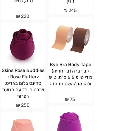
ס"מ, גמיש
זוגי)
245 ₪
220 ₪
Bye Bra Body Tape
Skins Rose Buddies
• ביי ברה (ביי חזייה)
Rose Flutterz •
בודי טייפ 6.5 ס"מ: טייפ
סקינס בלום באדיס:
ולהרמת/השטחת חזה
ויברטור ורד עם תנועת
רפרוף
75 ₪
250 ₪