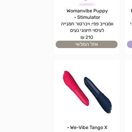
Womanvibe Puppy
Stimulator •
וומנוייב פפי: ויברטור חמנייה
לעיסוי חיצוני נעים
210 ₪
אזל המלאי
We-Vibe Tango X •