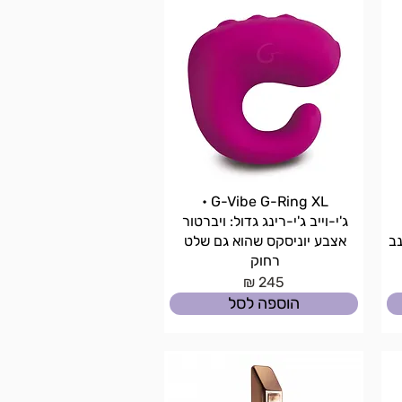
G-Vibe G-Ring XL •
ג'י-וייב ג'י-רינג גדול: ויברטור
נב
אצבע יוניסקס שהוא גם שלט
רחוק
245 ₪
הוספה לסל