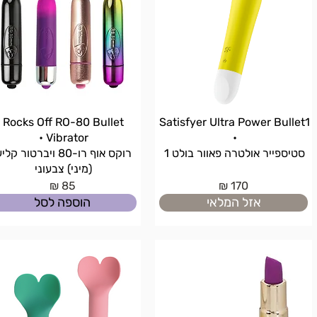
Rocks Off RO-80 Bullet
Satisfyer Ultra Power Bullet1
Vibrator •
•
סטיספייר אולטרה פאוור בולט 1
רוקס אוף רו-80 ויברטור קלי
(מיני) צבעוני
85 ₪
170 ₪
אזל המלאי
הוספה לסל