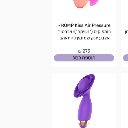
ROMP Kiss Air Pressure •
ן
רומפ קיס ("נשיקה"): ויברטור
אצבע יונק שמזמין להתאהב
275 ₪
הוספה לסל