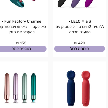
Fun Factory Charme •
LELO Mia 3 •
ללו מיה 3: ויברטור ליפסטיק עם
פאן פקטורי צ'ארם: ויברטור קט
הטענה חכמה
להעביר את הזמן
155 ₪
420 ₪
הוספה לסל
הוספה לסל