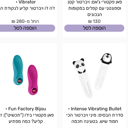
פאן פקטורי ג'אם: ויברטור קטן
Vibrator •
וספונטני עם קפלים במקומות
ז'ה ז'ו ויברטור קליע לנקודת הג
הנכונים
130 ₪
החל מ-280 ₪
הוספה לסל
הוספה לסל
Fun Factory Bijou •
Intense Vibrating Bullet •
סדרת הבסיס: מיני ויברטור הכי
פאן פקטורי ביז'ו ("תכשיט"): ז
חמוד שיש, בטעינה חכמה
קליע? כמה מפתיע