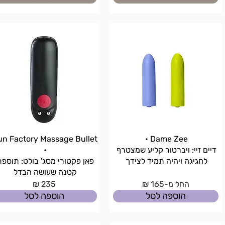
un Factory Massage Bullet
Dame Zee •
דיים זיי: ויברטור קליע שמצטרף
•
לחגיגה ויהיה תמיד לצידך
פאן פקטורי מסג' בולט: תוספ
קטנה שעושה הבדל
החל מ-165 ₪
235 ₪
הוספה לסל
הוספה לסל