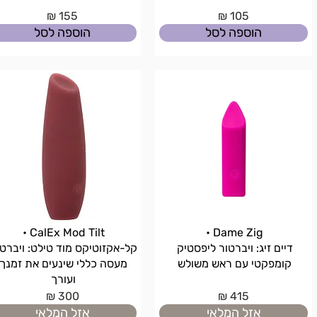
155 ₪
105 ₪
הוספה לסל
הוספה לסל
CalEx Mod Tilt •
Dame Zig •
דיים זיג: ויברטור ליפסטיק
קל-אקזוטיקס מוד טילט: ויברט
קומפקטי עם ראש משולש
מעסה כללי שינעים את זמנך
ועורך
300 ₪
415 ₪
אזל המלאי
אזל המלאי