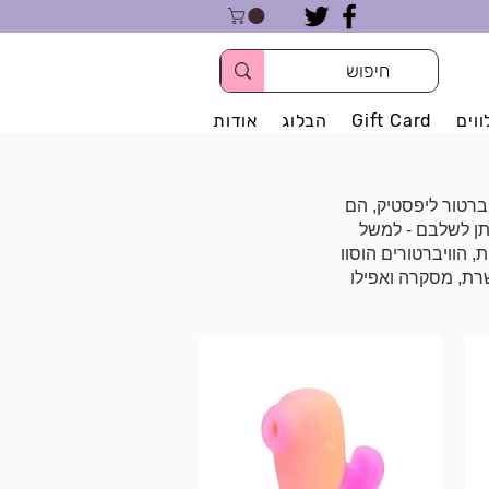
וים
Gift Card
הבלוג
אודות
פוקט) וויברטור ליפסטיק, הם
יתן לשלבם - למשל
, הוויברטורים הוסוו
רת, מסקרה ואפילו