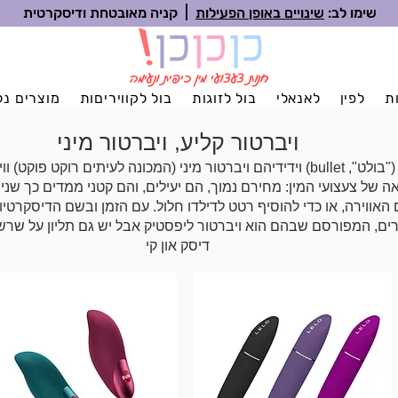
שימו לב:
שינויים באופן הפעילות
| קניה מאובטחת ודיסקרטית
חנות
צעצועי
מין כיפית ונעימה
ת
לפין
לאנאלי
בול לזוגות
בול לקוויריםות
מוצרים נלו
ויברטור קליע, ויברטור מיני
ויברטור קליע ("בולט", bullet) וידידיהם ויברטור מיני (המכונה לעיתים רוקט 
 של צעצועי המין: מחירם נמוך, הם יעילים, והם קטני ממדים כך שנ
ם האווירה, או כדי להוסיף רטט לדילדו חלול. עם הזמן ובשם הדיסקרטיות
ם, המפורסם שבהם הוא ויברטור ליפסטיק אבל יש גם תליון על שרש
דיסק און קי