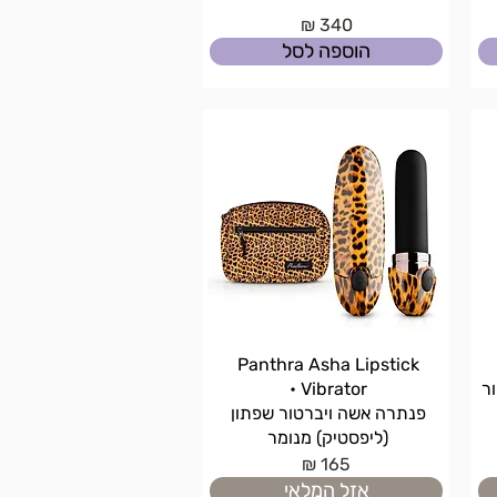
340 ₪
הוספה לסל
Panthra Asha Lipstick
ור
Vibrator •
פנתרה אשה ויברטור שפתון
(ליפסטיק) מנומר
165 ₪
אזל המלאי