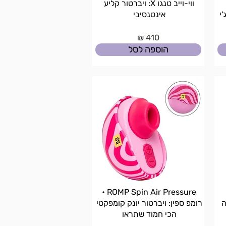
ווי-וייב טנגו X: ויברטור קליע
'י
אינטנסיבי
410 ₪
הוספה לסל
ROMP Spin Air Pressure •
ה
רומפ ספין: ויברטור יונק קומפקטי
הכי חמוד שתראו