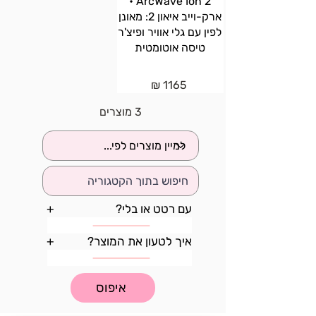
ArcWave Ion 2 •
ארק-וייב איאון 2: מאונן
לפין עם גלי אוויר ופיצ'ר
טיסה אוטומטית
1165 ₪
3 מוצרים
עם רטט או בלי?
+
איך לטעון את המוצר?
+
איפוס