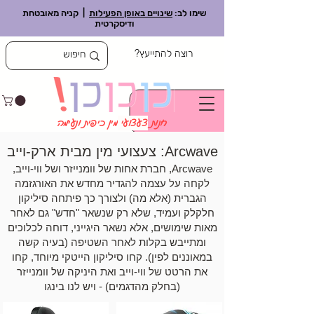
שימו לב:
שינויים באופן הפעילות
| קניה מאובטחת
ודיסקרטית
רוצה להתייעץ?
חנות
צעצועי
מין כיפית ונעימה
Arcwave: צעצועי מין מבית ארק-וייב
Arcwave, חברת אחות של וומנייזר ושל ווי-וייב,
לקחה על עצמה להגדיר מחדש את האורגזמה
הגברית (אלא מה) ולצורך כך פיתחה סיליקון
חלקלק ועמיד, שלא רק שנשאר "חדש" גם לאחר
מאות שימושים, אלא נשאר היגייני, דוחה לכלוכים
ומתייבש בקלות לאחר השטיפה (בעיה קשה
במאוננים לפין). קחו סיליקון הייטקי מיוחד, קחו
את הרטט של ווי-וייב ואת היניקה של וומנייזר
(בחלק מהדגמים) - ויש לנו בינגו