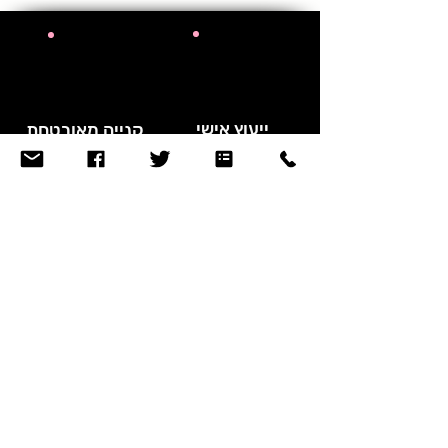
ייעוץ אישי
קנייה מאובטחת
והכוונה
אריזה
דיסקרטית
נירמול השיח
רק חומרים