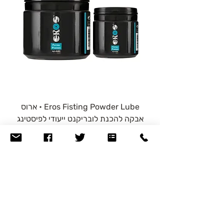
דמי ביטול בסך 5% מהמחיר (עד לסכום של
100 ש"ח).
Eros Fisting Powder Lube • ארוס
אבקה להכנת לובריקנט ייעודי לפיסטינג
יא
(2 גדלים)
מחיר מבצע
החל מ-