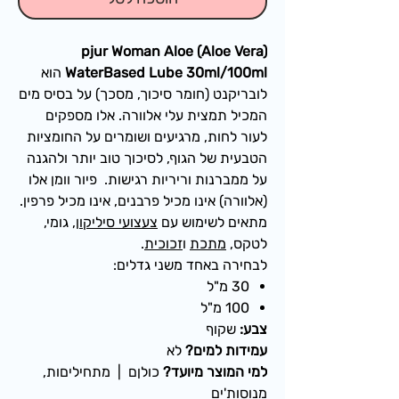
pjur Woman Aloe (Aloe Vera)
WaterBased Lube 30ml/100ml
הוא
לובריקנט (חומר סיכוך, מסכך) על בסיס מים
המכיל תמצית עלי אלוורה. אלו מספקים
לעור לחות, מרגיעים ושומרים על החומציות
הטבעית של הגוף, לסיכוך טוב יותר ולהגנה
על ממברנות וריריות רגישות. פיור וומן אלו
(אלוורה) אינו מכיל פרבנים, אינו מכיל פרפין.
מתאים לשימוש עם
צעצועי סיליקון
, גומי,
לטקס,
מתכת
ו
זכוכית
.
לבחירה באחד משני גדלים:
30 מ"ל
100 מ"ל
צבע:
שקוף
עמידות למים?
לא
למי המוצר מיועד?
כולןם | מתחיליםות,
מנוסות'ים